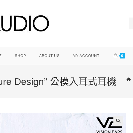
E
SHOP
ABOUT US
MY ACCOUNT
0
gnature Design” 公模入耳式耳機
🔍