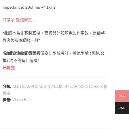
Impedance: 28ohms @ 1kHz
訂購前 敬請留意：
*此版本為非客製耳機，面板與外殼顏色如作更改，售價將
與客製版本價錢一樣*
*
碳纖波浪紋圖案面板
僅為此型號設計，其他型號 (客製/公
模) 均不備有此選項*
已售完
分類:
ALL HEADPHONES 全部耳機
,
IN-EAR MONITORS 公模
耳機
HKD
標籤:
Vision Ears
USD