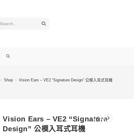
Submit
Search...
search
TOGGLE
WEBSITE
>
Shop
>
Vision Ears – VE2 “Signature Design” 公模入耳式耳機
SEARCH
Vision Ears – VE2 “Signature
Design” 公模入耳式耳機