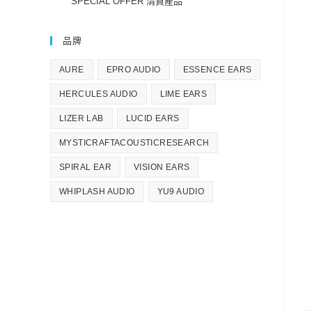
SPECIAL OFFER 清貨產品
品牌
AURE
EPRO AUDIO
ESSENCE EARS
HERCULES AUDIO
LIME EARS
LIZER LAB
LUCID EARS
MYSTICRAFTACOUSTICRESEARCH
SPIRAL EAR
VISION EARS
WHIPLASH AUDIO
YU9 AUDIO