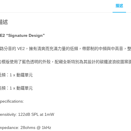
描述
描述
E2 “Signature Design”
2路分音的 VE2，擁有清爽而充滿力量的低頻，帶節制的中頻與中高音，
公模版使用了藍色透明的外殼，配襯全新特別為其設計的碳纖波浪紋圖案
低頻：1 x 動鐵單元
高頻：1 x 動鐵單元
pecifications:
ensitivity: 122dB SPL at 1mW
mpedance: 28ohms @ 1kHz