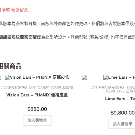
訂購前 敬請留意：
*此版本為非客製耳機，面板與外殼顏色如作更改，售價將與客製版本價錢
碳纖波浪紋圖案面板
僅為此型號設計，其他型號 (客製/公模) 均不備有此選
相關商品
ACCESSORIES 配件
,
CARRY CASE 耳機盒
ALL HEADPHONES 全部
MONITORS 公模
Vision Ears – PHöNIX 便攜皮盒
Lime Ears – Te
$
880.00
$
9,800.00
加入購物車
加入購物車