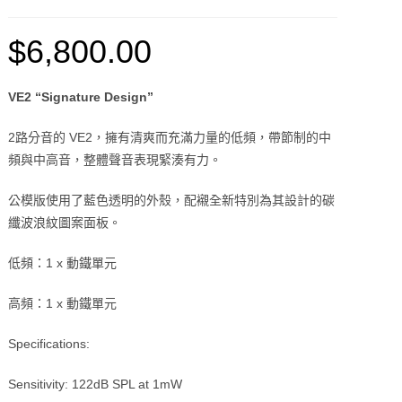
$
6,800.00
VE2 “Signature Design”
2路分音的 VE2，擁有清爽而充滿力量的低頻，帶節制的中
頻與中高音，整體聲音表現緊湊有力。
公模版使用了藍色透明的外殼，配襯全新特別為其設計的碳
纖波浪紋圖案面板。
低頻：1 x 動鐵單元
高頻：1 x 動鐵單元
Specifications:
Sensitivity: 122dB SPL at 1mW