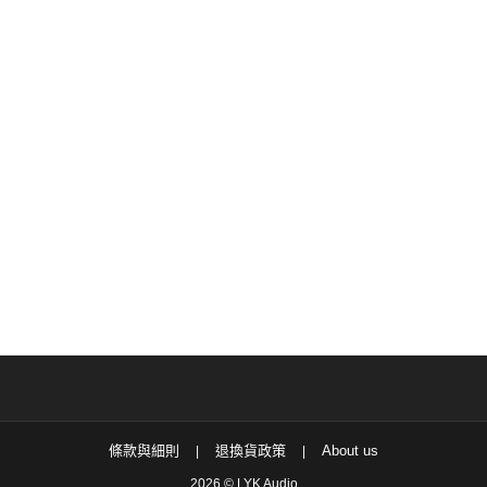
可
在
產
品
頁
面
選
擇
選
項
條款與細則
退換貨政策
About us
2026 © LYK Audio