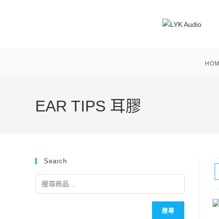
Skip
to
content
HO
EAR TIPS 耳膠
Search
搜尋