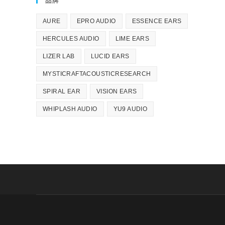
品牌
AURE
EPRO AUDIO
ESSENCE EARS
HERCULES AUDIO
LIME EARS
LIZER LAB
LUCID EARS
MYSTICRAFTACOUSTICRESEARCH
SPIRAL EAR
VISION EARS
WHIPLASH AUDIO
YU9 AUDIO