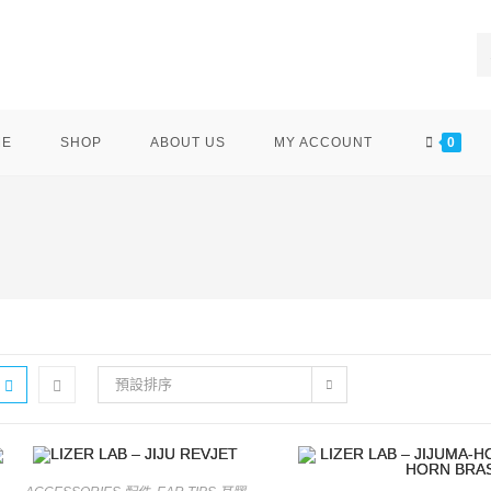
ME
SHOP
ABOUT US
MY ACCOUNT
0
預設排序