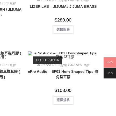
ACCESSORIES 配件
,
EAR TIPS 耳膠
R TIPS 耳膠
LIZER LAB – JIJUMA / JIJUMA-BRASS
RN / JIJUMA-
S
$
280.00
此
選擇規格
產
品
此
有
產
多
品
種
有
款
多
式。
種
可
款
在
OUT OF STOCK
式。
HKD
產
可
R TIPS 耳膠
ACCESSORIES 配件
,
EAR TIPS 耳膠
品
在
頁
真無線耳機耳膠 (
ePro Audio – EP01 Horn-Shaped Tips 號
產
USD
面
品
用 )
角型耳膠
選
頁
擇
面
選
選
項
$
108.00
擇
選
項
此
此
選擇規格
產
產
品
品
有
有
多
多
種
種