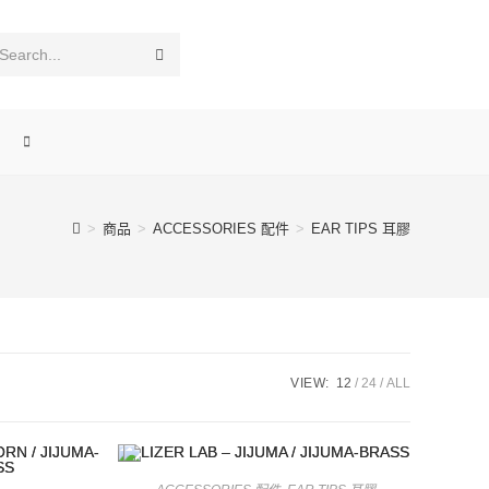
Submit
Search...
search
TOGGLE
WEBSITE
>
商品
>
ACCESSORIES 配件
>
EAR TIPS 耳膠
SEARCH
VIEW:
12
24
ALL