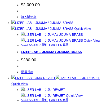
$
2,000.00
加入購物車
Quick View
Quick View
ACCESSORIES 配件
,
EAR TIPS 耳膠
LIZER LAB – JIJUMA / JIJUMA-BRASS
$
280.00
此
選擇規格
產
品
Quick View
有
多
Quick View
ACCESSORIES 配件
,
EAR TIPS 耳膠
種