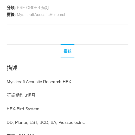
HEX
分類:
PRE-ORDER 預訂
(Pre
標籤:
MysticraftAcousticResearch
Order)
數
量
描述
描述
Mysticraft Acoustic Research HEX
訂貨期約 3個月
HEX-Bird System
DD, Planar, EST, BCD, BA, Piezzoelectric