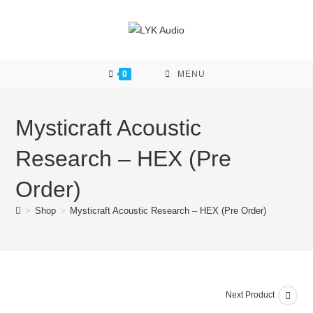
Skip
to
content
0
MENU
Mysticraft Acoustic
Research – HEX (Pre
Order)
>
Shop
>
Mysticraft Acoustic Research – HEX (Pre Order)
Next Product